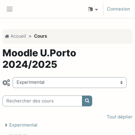
Passer au contenu principal
Connexion
Panneau latéral
Accueil
Cours
Moodle U.Porto
2024/2025
Catégories de cours
Rechercher des cours
Rechercher des cours
Tout déplier
Experimental