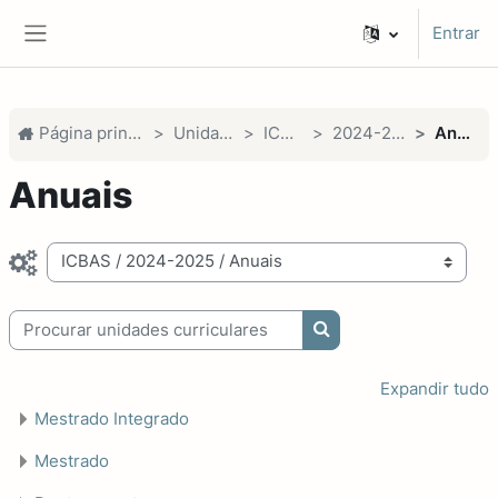
Ir para o conteúdo principal
Entrar
Painel lateral
Página principal
Unidades
ICBAS
2024-2025
Anuais
Anuais
Categorias de unidades curriculares
Procurar unidades curriculares
Procurar unidades cur
Expandir tudo
Mestrado Integrado
Mestrado